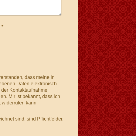
Captcha (Spam-Schutz-Code): *
nverstanden, dass meine in
ebenen Daten elektronisch
 der Kontaktaufnahme
en. Mir ist bekannt, dass ich
t widerrufen kann.
chnet sind, sind Pflichtfelder.