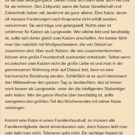
tut sie dies bedingungslos. Dieser muss sich dann aber auch viel Zeit
für sie nehmen. Den Zeitpunkt, wann die Katze Gesellschaft und
Zeitvertreib haben will, bestimmt sie ganz alleine. Eine Katze, deren
oft massive Forderungen nach Ansprache nicht erfüllt werden,
verkümmert. Sie wird träge und gelangweilt. Nichts aber ist
schlimmer für Katzen als Langeweile. Wer alleine lebt und berufstätig
ist, sollte sich daher gleich zwei Katzen anschaffen. Am besten fährt
man hier natürlich mit Wurfgeschwistern, die von Geburt an
zusammen sind. Aber auch Katzen, die neu zusammenkommen,
können eine große Freundschaft zueinander entwickeln. Selbst wenn
es zwischen zwei Katzen nicht die große Liebe ist und man in der
gemeinsamen Wohnung eher auf Distanz lebt, kann es eine
harmonische Beziehung werden. Schließlich ist es auch interessant
den Mitbewohner den ganzen Tag zu beobachten, das ist immer
noch besser als Langeweile, unter der die intelligenten Stubentiger
sehr leiden. Wer die ganze Woche über berufstätig ist, sollte
wenigstens den größten Teil des Wochenendes mit seiner Katze
verbringen.
Kommt eine Katze in einen Familienhaushalt, so müssen alle
Familienmitglieder damit einverstanden sein, denn Katzen liebt man
oder liebt man nicht. Tolerieren geht nicht. Ein wichtiger Aspekt ist