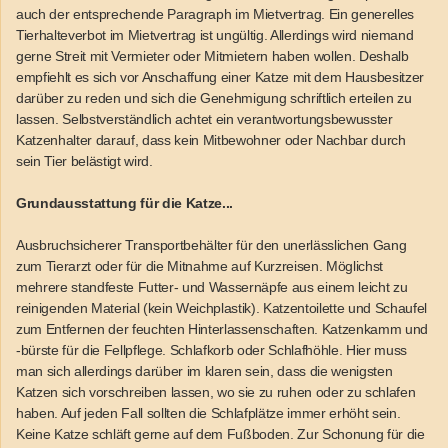
auch der entsprechende Paragraph im Mietvertrag. Ein generelles
Tierhalteverbot im Mietvertrag ist ungültig. Allerdings wird niemand
gerne Streit mit Vermieter oder Mitmietern haben wollen. Deshalb
empfiehlt es sich vor Anschaffung einer Katze mit dem Hausbesitzer
darüber zu reden und sich die Genehmigung schriftlich erteilen zu
lassen. Selbstverständlich achtet ein verantwortungsbewusster
Katzenhalter darauf, dass kein Mitbewohner oder Nachbar durch
sein Tier belästigt wird.
Grundausstattung für die Katze...
Ausbruchsicherer Transportbehälter für den unerlässlichen Gang
zum Tierarzt oder für die Mitnahme auf Kurzreisen. Möglichst
mehrere standfeste Futter- und Wassernäpfe aus einem leicht zu
reinigenden Material (kein Weichplastik). Katzentoilette und Schaufel
zum Entfernen der feuchten Hinterlassenschaften. Katzenkamm und
-bürste für die Fellpflege. Schlafkorb oder Schlafhöhle. Hier muss
man sich allerdings darüber im klaren sein, dass die wenigsten
Katzen sich vorschreiben lassen, wo sie zu ruhen oder zu schlafen
haben. Auf jeden Fall sollten die Schlafplätze immer erhöht sein.
Keine Katze schläft gerne auf dem Fußboden. Zur Schonung für die